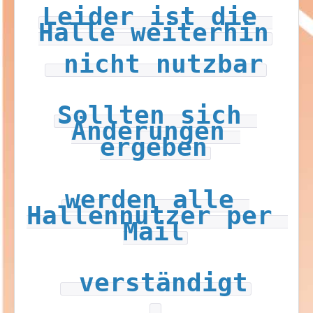
Leider ist die 
Halle weiterhin
 nicht nutzbar
Sollten sich 
Änderungen 
ergeben
werden alle 
Hallennutzer per 
Mail
 verständigt