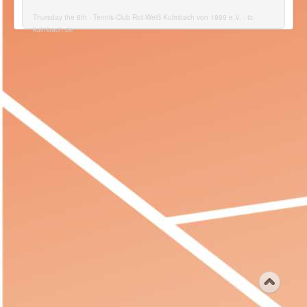
Thursday the 6th - Tennis-Club Rot-Weiß Kulmbach von 1899 e.V. - tc-
kulmbach.de